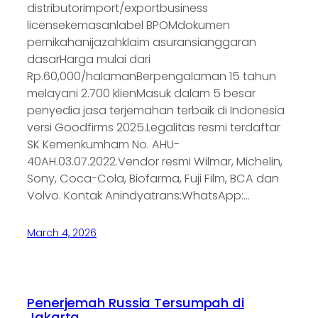
distributorimport/exportbusiness
licensekemasanlabel BPOMdokumen
pernikahanijazahklaim asuransianggaran
dasarHarga mulai dari
Rp.60,000/halamanBerpengalaman 15 tahun
melayani 2.700 klienMasuk dalam 5 besar
penyedia jasa terjemahan terbaik di Indonesia
versi Goodfirms 2025.Legalitas resmi terdaftar
SK Kemenkumham No. AHU-
40AH.03.07.2022.Vendor resmi Wilmar, Michelin,
Sony, Coca-Cola, Biofarma, Fuji Film, BCA dan
Volvo. Kontak Anindyatrans:WhatsApp:…
March 4, 2026
Penerjemah Russia Tersumpah di
Jakarta