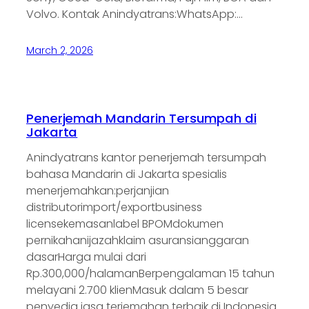
Volvo. Kontak Anindyatrans:WhatsApp:…
March 2, 2026
Penerjemah Mandarin Tersumpah di
Jakarta
Anindyatrans kantor penerjemah tersumpah
bahasa Mandarin di Jakarta spesialis
menerjemahkan:perjanjian
distributorimport/exportbusiness
licensekemasanlabel BPOMdokumen
pernikahanijazahklaim asuransianggaran
dasarHarga mulai dari
Rp.300,000/halamanBerpengalaman 15 tahun
melayani 2.700 klienMasuk dalam 5 besar
penyedia jasa terjemahan terbaik di Indonesia