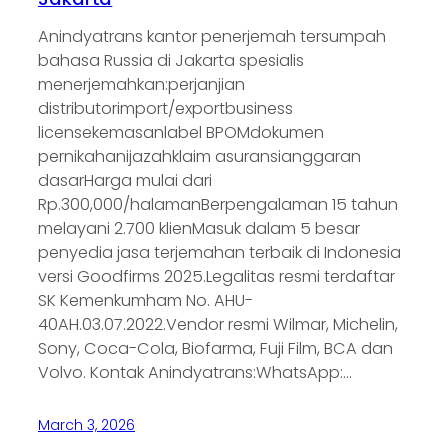
Anindyatrans kantor penerjemah tersumpah
bahasa Russia di Jakarta spesialis
menerjemahkan:perjanjian
distributorimport/exportbusiness
licensekemasanlabel BPOMdokumen
pernikahanijazahklaim asuransianggaran
dasarHarga mulai dari
Rp.300,000/halamanBerpengalaman 15 tahun
melayani 2.700 klienMasuk dalam 5 besar
penyedia jasa terjemahan terbaik di Indonesia
versi Goodfirms 2025.Legalitas resmi terdaftar
SK Kemenkumham No. AHU-
40AH.03.07.2022.Vendor resmi Wilmar, Michelin,
Sony, Coca-Cola, Biofarma, Fuji Film, BCA dan
Volvo. Kontak Anindyatrans:WhatsApp:…
March 3, 2026