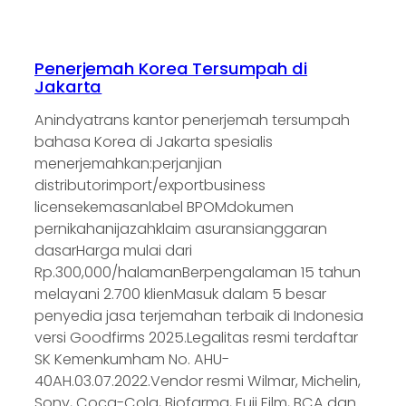
Penerjemah Korea Tersumpah di
Jakarta
Anindyatrans kantor penerjemah tersumpah
bahasa Korea di Jakarta spesialis
menerjemahkan:perjanjian
distributorimport/exportbusiness
licensekemasanlabel BPOMdokumen
pernikahanijazahklaim asuransianggaran
dasarHarga mulai dari
Rp.300,000/halamanBerpengalaman 15 tahun
melayani 2.700 klienMasuk dalam 5 besar
penyedia jasa terjemahan terbaik di Indonesia
versi Goodfirms 2025.Legalitas resmi terdaftar
SK Kemenkumham No. AHU-
40AH.03.07.2022.Vendor resmi Wilmar, Michelin,
Sony, Coca-Cola, Biofarma, Fuji Film, BCA dan