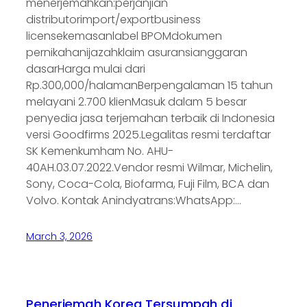
menerjemahkan:perjanjian
distributorimport/exportbusiness
licensekemasanlabel BPOMdokumen
pernikahanijazahklaim asuransianggaran
dasarHarga mulai dari
Rp.300,000/halamanBerpengalaman 15 tahun
melayani 2.700 klienMasuk dalam 5 besar
penyedia jasa terjemahan terbaik di Indonesia
versi Goodfirms 2025.Legalitas resmi terdaftar
SK Kemenkumham No. AHU-
40AH.03.07.2022.Vendor resmi Wilmar, Michelin,
Sony, Coca-Cola, Biofarma, Fuji Film, BCA dan
Volvo. Kontak Anindyatrans:WhatsApp:…
March 3, 2026
Penerjemah Korea Tersumpah di