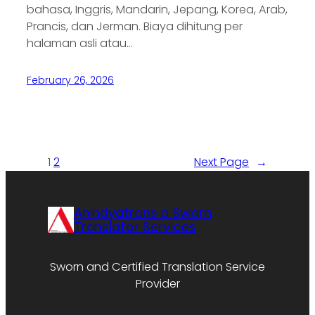
bahasa, Inggris, Mandarin, Jepang, Korea, Arab,
Prancis, dan Jerman. Biaya dihitung per
halaman asli atau…
February 26, 2026
1
2
Next Page
→
Anindyatrans a Sworn
Translator Services
Sworn and Certified Translation Service
Provider