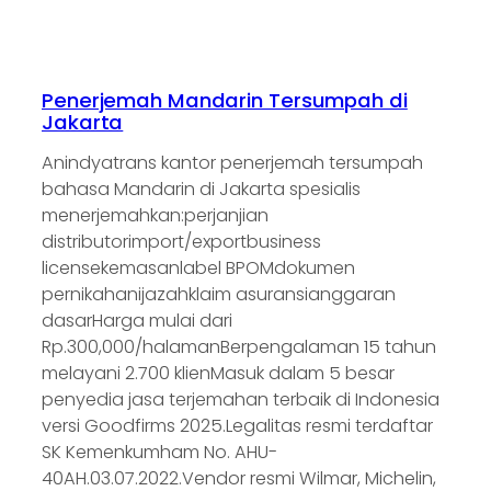
Penerjemah Mandarin Tersumpah di
Jakarta
Anindyatrans kantor penerjemah tersumpah
bahasa Mandarin di Jakarta spesialis
menerjemahkan:perjanjian
distributorimport/exportbusiness
licensekemasanlabel BPOMdokumen
pernikahanijazahklaim asuransianggaran
dasarHarga mulai dari
Rp.300,000/halamanBerpengalaman 15 tahun
melayani 2.700 klienMasuk dalam 5 besar
penyedia jasa terjemahan terbaik di Indonesia
versi Goodfirms 2025.Legalitas resmi terdaftar
SK Kemenkumham No. AHU-
40AH.03.07.2022.Vendor resmi Wilmar, Michelin,