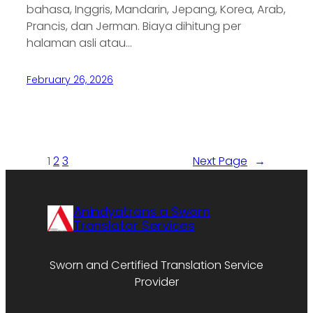
bahasa, Inggris, Mandarin, Jepang, Korea, Arab,
Prancis, dan Jerman. Biaya dihitung per
halaman asli atau…
February 26, 2026
1
2
3
Next Page
→
Anindyatrans a Sworn
Translator Services
Sworn and Certified Translation Service
Provider