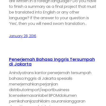
are written in a foreign language? Do you have
to finish a summary as a final project that must
be translated into English or any other
language? If the answer to your question is
‘Yes’, then you will need sworn translation…
January 28, 2016
Penerjemah Bahasa Inggris Tersumpah
di Jakarta
Anindyatrans kantor penerjemah tersumpah
bahasa Inggris di Jakarta spesialis
menerjemahkan:perjanjian
distributorimport/exportbusiness
licensekemasanlabel BPOMdokumen
pernikahanijazahklaim asuransianggaran