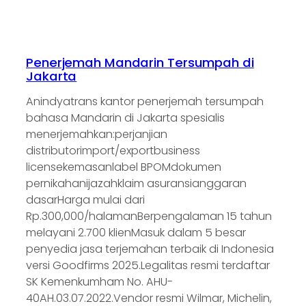
Penerjemah Mandarin Tersumpah di
Jakarta
Anindyatrans kantor penerjemah tersumpah
bahasa Mandarin di Jakarta spesialis
menerjemahkan:perjanjian
distributorimport/exportbusiness
licensekemasanlabel BPOMdokumen
pernikahanijazahklaim asuransianggaran
dasarHarga mulai dari
Rp.300,000/halamanBerpengalaman 15 tahun
melayani 2.700 klienMasuk dalam 5 besar
penyedia jasa terjemahan terbaik di Indonesia
versi Goodfirms 2025.Legalitas resmi terdaftar
SK Kemenkumham No. AHU-
40AH.03.07.2022.Vendor resmi Wilmar, Michelin,