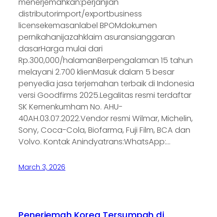
menerjemahkan:perjanjian
distributorimport/exportbusiness
licensekemasanlabel BPOMdokumen
pernikahanijazahklaim asuransianggaran
dasarHarga mulai dari
Rp.300,000/halamanBerpengalaman 15 tahun
melayani 2.700 klienMasuk dalam 5 besar
penyedia jasa terjemahan terbaik di Indonesia
versi Goodfirms 2025.Legalitas resmi terdaftar
SK Kemenkumham No. AHU-
40AH.03.07.2022.Vendor resmi Wilmar, Michelin,
Sony, Coca-Cola, Biofarma, Fuji Film, BCA dan
Volvo. Kontak Anindyatrans:WhatsApp:…
March 3, 2026
Penerjemah Korea Tersumpah di