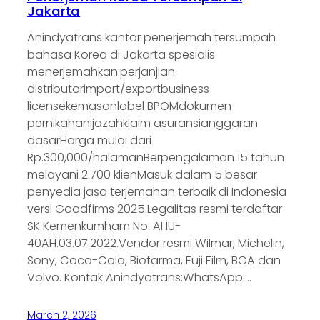
Jakarta
Anindyatrans kantor penerjemah tersumpah
bahasa Korea di Jakarta spesialis
menerjemahkan:perjanjian
distributorimport/exportbusiness
licensekemasanlabel BPOMdokumen
pernikahanijazahklaim asuransianggaran
dasarHarga mulai dari
Rp.300,000/halamanBerpengalaman 15 tahun
melayani 2.700 klienMasuk dalam 5 besar
penyedia jasa terjemahan terbaik di Indonesia
versi Goodfirms 2025.Legalitas resmi terdaftar
SK Kemenkumham No. AHU-
40AH.03.07.2022.Vendor resmi Wilmar, Michelin,
Sony, Coca-Cola, Biofarma, Fuji Film, BCA dan
Volvo. Kontak Anindyatrans:WhatsApp:…
March 2, 2026