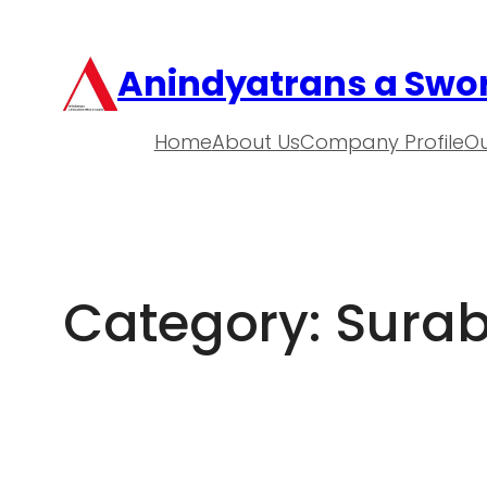
Anindyatrans a Swor
Home
About Us
Company Profile
Ou
Category:
Sura