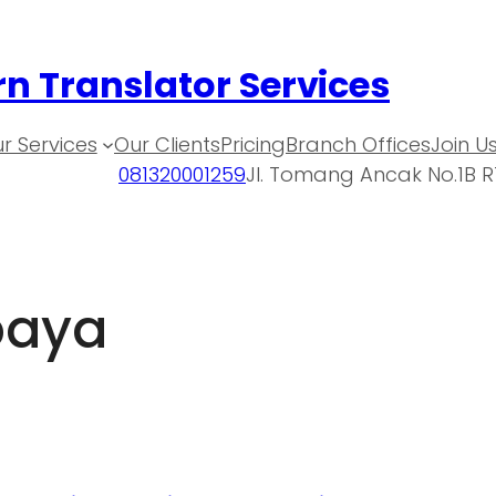
n Translator Services
r Services
Our Clients
Pricing
Branch Offices
Join U
081320001259
Jl. Tomang Ancak No.1B R
baya