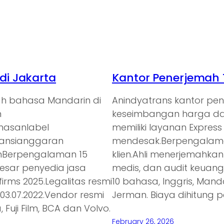
i Jakarta
Kantor Penerjemah 
ah bahasa Mandarin di
Anindyatrans kantor p
n
keseimbangan harga dan
emasanlabel
memiliki layanan Expres
ransianggaran
mendesak.Berpengalaman
anBerpengalaman 15
klien.Ahli menerjemahkan
besar penyedia jasa
medis, dan audit keuan
irms 2025.Legalitas resmi
10 bahasa, Inggris, Mand
3.07.2022.Vendor resmi
Jerman. Biaya dihitung p
 Fuji Film, BCA dan Volvo.
February 26, 2026