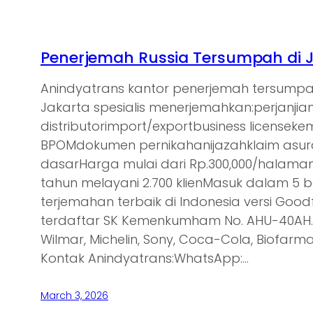
Penerjemah Russia Tersumpah di 
Anindyatrans kantor penerjemah tersumpa
Jakarta spesialis menerjemahkan:perjanjia
distributorimport/exportbusiness licensek
BPOMdokumen pernikahanijazahklaim asu
dasarHarga mulai dari Rp.300,000/halam
tahun melayani 2.700 klienMasuk dalam 5 
terjemahan terbaik di Indonesia versi Goodf
terdaftar SK Kemenkumham No. AHU-40AH.0
Wilmar, Michelin, Sony, Coca-Cola, Biofarma,
Kontak Anindyatrans:WhatsApp:…
March 3, 2026