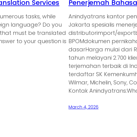
nslation Services
Penerjemah Bahasa 
umerous tasks, while
Anindyatrans kantor pe
oreign language? Do you
Jakarta spesialis mener
 that must be translated
distributorimport/expor
nswer to your question is
BPOMdokumen pernikaha
dasarHarga mulai dari 
tahun melayani 2.700 kl
terjemahan terbaik di In
terdaftar SK Kemenkumh
Wilmar, Michelin, Sony, C
Kontak Anindyatrans:Wh
March 4, 2026