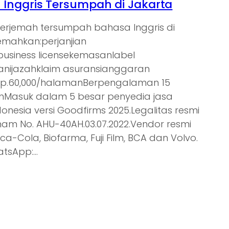
Inggris Tersumpah di Jakarta
nerjemah tersumpah bahasa Inggris di
jemahkan:perjanjian
tbusiness licensekemasanlabel
nijazahklaim asuransianggaran
Rp.60,000/halamanBerpengalaman 15
ienMasuk dalam 5 besar penyedia jasa
donesia versi Goodfirms 2025.Legalitas resmi
am No. AHU-40AH.03.07.2022.Vendor resmi
oca-Cola, Biofarma, Fuji Film, BCA dan Volvo.
atsApp:…