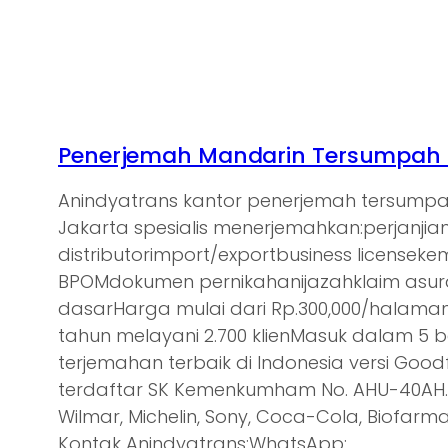
Penerjemah Mandarin Tersumpah d
Anindyatrans kantor penerjemah tersump
Jakarta spesialis menerjemahkan:perjanjia
distributorimport/exportbusiness licensek
BPOMdokumen pernikahanijazahklaim asu
dasarHarga mulai dari Rp.300,000/halam
tahun melayani 2.700 klienMasuk dalam 5 
terjemahan terbaik di Indonesia versi Goodf
terdaftar SK Kemenkumham No. AHU-40AH.0
Wilmar, Michelin, Sony, Coca-Cola, Biofarma,
Kontak Anindyatrans:WhatsApp:…