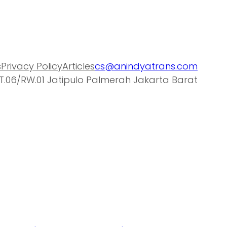
s
Privacy Policy
Articles
cs@anindyatrans.com
T.06/RW.01 Jatipulo Palmerah Jakarta Barat