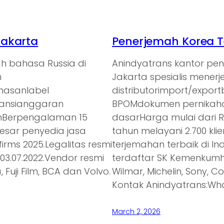
Jakarta
Penerjemah Korea T
h bahasa Russia di
Anindyatrans kantor pe
n
Jakarta spesialis mener
emasanlabel
distributorimport/expor
ransianggaran
BPOMdokumen pernikaha
anBerpengalaman 15
dasarHarga mulai dari 
besar penyedia jasa
tahun melayani 2.700 kl
irms 2025.Legalitas resmi
terjemahan terbaik di In
3.07.2022.Vendor resmi
terdaftar SK Kemenkumh
 Fuji Film, BCA dan Volvo.
Wilmar, Michelin, Sony, C
Kontak Anindyatrans:Wh
March 2, 2026