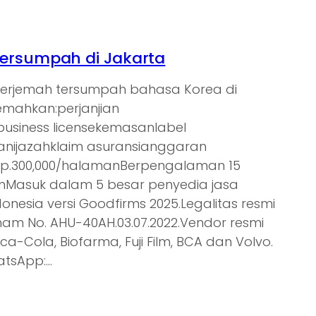
ersumpah di Jakarta
nerjemah tersumpah bahasa Korea di
jemahkan:perjanjian
tbusiness licensekemasanlabel
nijazahklaim asuransianggaran
Rp.300,000/halamanBerpengalaman 15
ienMasuk dalam 5 besar penyedia jasa
donesia versi Goodfirms 2025.Legalitas resmi
am No. AHU-40AH.03.07.2022.Vendor resmi
oca-Cola, Biofarma, Fuji Film, BCA dan Volvo.
atsApp:…