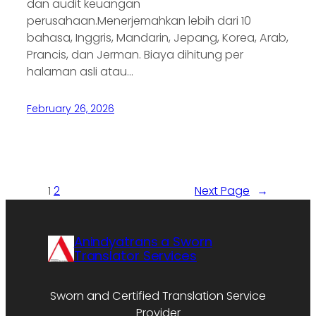
dan audit keuangan
perusahaan.Menerjemahkan lebih dari 10
bahasa, Inggris, Mandarin, Jepang, Korea, Arab,
Prancis, dan Jerman. Biaya dihitung per
halaman asli atau…
February 26, 2026
1
2
Next Page
→
Anindyatrans a Sworn
Translator Services
Sworn and Certified Translation Service
Provider