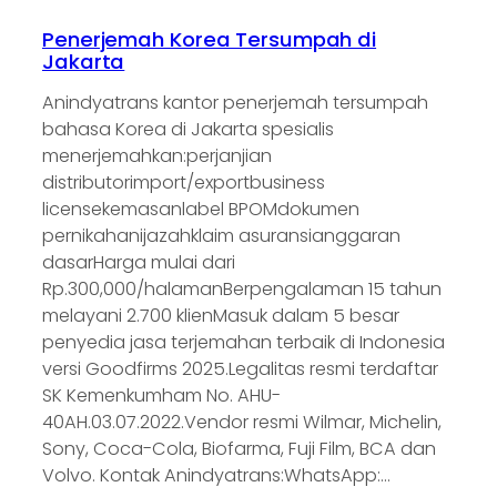
Penerjemah Korea Tersumpah di
Jakarta
Anindyatrans kantor penerjemah tersumpah
bahasa Korea di Jakarta spesialis
menerjemahkan:perjanjian
distributorimport/exportbusiness
licensekemasanlabel BPOMdokumen
pernikahanijazahklaim asuransianggaran
dasarHarga mulai dari
Rp.300,000/halamanBerpengalaman 15 tahun
melayani 2.700 klienMasuk dalam 5 besar
penyedia jasa terjemahan terbaik di Indonesia
versi Goodfirms 2025.Legalitas resmi terdaftar
SK Kemenkumham No. AHU-
40AH.03.07.2022.Vendor resmi Wilmar, Michelin,
Sony, Coca-Cola, Biofarma, Fuji Film, BCA dan
Volvo. Kontak Anindyatrans:WhatsApp:…