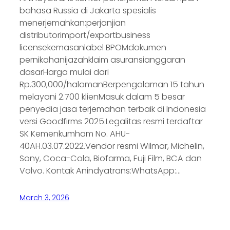
bahasa Russia di Jakarta spesialis
menerjemahkan:perjanjian
distributorimport/exportbusiness
licensekemasanlabel BPOMdokumen
pernikahanijazahklaim asuransianggaran
dasarHarga mulai dari
Rp.300,000/halamanBerpengalaman 15 tahun
melayani 2.700 klienMasuk dalam 5 besar
penyedia jasa terjemahan terbaik di Indonesia
versi Goodfirms 2025.Legalitas resmi terdaftar
SK Kemenkumham No. AHU-
40AH.03.07.2022.Vendor resmi Wilmar, Michelin,
Sony, Coca-Cola, Biofarma, Fuji Film, BCA dan
Volvo. Kontak Anindyatrans:WhatsApp:…
March 3, 2026