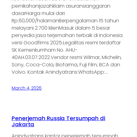
pernikahanijazahklaim asuransianggaran
dasarHarga mulai dari
Rp.60,000/halamanBerpengalaman 15 tahun
melayani 2.700 klienMasuk dalam 5 besar
penyedia jasa terjemahan terbaik di Indonesia
versi Goodfirms 2025.Legalitas resmi terdaftar
SK Kemenkumham No. AHU-
40AH.03.07.2022.Vendor resmi Wilmar, Michelin,
Sony, Coca-Cola, Biofarma, Fuji Film, BCA dan
Volvo. Kontak Anindyatrans:WhatsApp:…
March 4, 2026
Penerjemah Russia Tersumpah di
Jakarta
Anindyatrans kantor penerjemah tersumpah