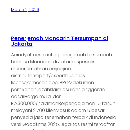
March 2, 2026
Penerjemah Mandarin Tersumpah di
Jakarta
Anindyatrans kantor penerjemah tersumpah
bahasa Mandarin di Jakarta spesialis
menerjemahkan:perjanjian
distributorimport/exportbusiness
licensekemasanlabel BPOMdokumen
pernikahanijazahklaim asuransianggaran
dasarHarga mulai dari
Rp.300,000/halamanBerpengalaman 15 tahun
melayani 2.700 klienMasuk dalam 5 besar
penyedia jasa terjemahan terbaik di Indonesia
versi Goodfirms 2025.Legalitas resmi terdaftar