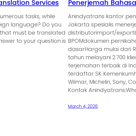
nslation Services
Penerjemah Bahasa 
umerous tasks, while
Anindyatrans kantor pe
oreign language? Do you
Jakarta spesialis mener
 that must be translated
distributorimport/expor
nswer to your question is
BPOMdokumen pernikaha
dasarHarga mulai dari 
tahun melayani 2.700 kl
terjemahan terbaik di In
terdaftar SK Kemenkumh
Wilmar, Michelin, Sony, C
Kontak Anindyatrans:Wh
March 4, 2026