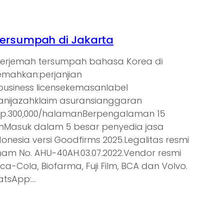
ersumpah di Jakarta
nerjemah tersumpah bahasa Korea di
jemahkan:perjanjian
tbusiness licensekemasanlabel
nijazahklaim asuransianggaran
Rp.300,000/halamanBerpengalaman 15
ienMasuk dalam 5 besar penyedia jasa
donesia versi Goodfirms 2025.Legalitas resmi
am No. AHU-40AH.03.07.2022.Vendor resmi
oca-Cola, Biofarma, Fuji Film, BCA dan Volvo.
atsApp:…