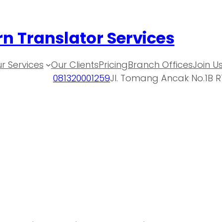
n Translator Services
r Services
Our Clients
Pricing
Branch Offices
Join U
081320001259
Jl. Tomang Ancak No.1B R
h