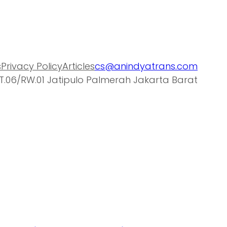
s
Privacy Policy
Articles
cs@anindyatrans.com
T.06/RW.01 Jatipulo Palmerah Jakarta Barat