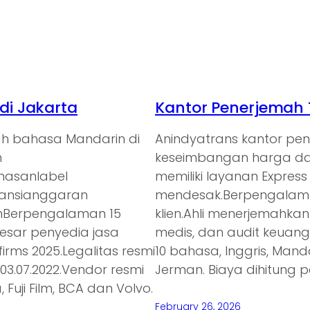
i Jakarta
Kantor Penerjemah 
ah bahasa Mandarin di
Anindyatrans kantor p
n
keseimbangan harga dan
emasanlabel
memiliki layanan Expres
ransianggaran
mendesak.Berpengalaman
anBerpengalaman 15
klien.Ahli menerjemahkan
besar penyedia jasa
medis, dan audit keuan
irms 2025.Legalitas resmi
10 bahasa, Inggris, Mand
3.07.2022.Vendor resmi
Jerman. Biaya dihitung p
 Fuji Film, BCA dan Volvo.
February 26, 2026