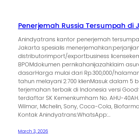
Penerjemah Russia Tersumpah di 
Anindyatrans kantor penerjemah tersumpa
Jakarta spesialis menerjemahkan:perjanjia
distributorimport/exportbusiness licensek
BPOMdokumen pernikahanijazahklaim asu
dasarHarga mulai dari Rp.300,000/halam
tahun melayani 2.700 klienMasuk dalam 5 
terjemahan terbaik di Indonesia versi Goodf
terdaftar SK Kemenkumham No. AHU-40AH.0
Wilmar, Michelin, Sony, Coca-Cola, Biofarma,
Kontak Anindyatrans:WhatsApp:…
March 3, 2026