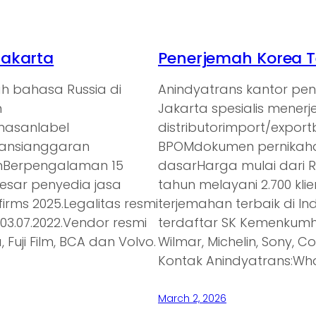
Jakarta
Penerjemah Korea T
h bahasa Russia di
Anindyatrans kantor pe
n
Jakarta spesialis mener
emasanlabel
distributorimport/expor
ransianggaran
BPOMdokumen pernikaha
anBerpengalaman 15
dasarHarga mulai dari 
besar penyedia jasa
tahun melayani 2.700 kl
irms 2025.Legalitas resmi
terjemahan terbaik di In
3.07.2022.Vendor resmi
terdaftar SK Kemenkumh
 Fuji Film, BCA dan Volvo.
Wilmar, Michelin, Sony, C
Kontak Anindyatrans:Wh
March 2, 2026