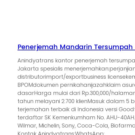
Penerjemah Mandarin Tersumpah d
Anindyatrans kantor penerjemah tersump
Jakarta spesialis menerjemahkan:perjanjia
distributorimport/exportbusiness licensek
BPOMdokumen pernikahanijazahklaim asu
dasarHarga mulai dari Rp.300,000/halam
tahun melayani 2.700 klienMasuk dalam 5 
terjemahan terbaik di Indonesia versi Goodf
terdaftar SK Kemenkumham No. AHU-40AH.0
Wilmar, Michelin, Sony, Coca-Cola, Biofarma,
Kontak Anindyatrans:WhatsApp:…