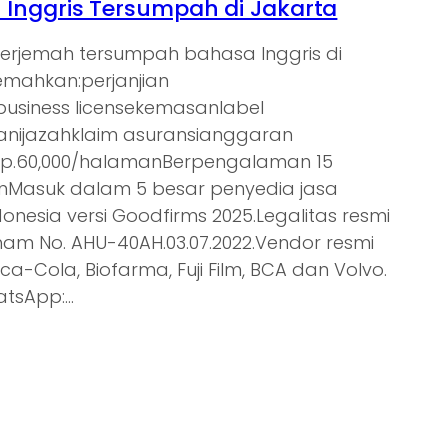
Inggris Tersumpah di Jakarta
nerjemah tersumpah bahasa Inggris di
jemahkan:perjanjian
tbusiness licensekemasanlabel
nijazahklaim asuransianggaran
Rp.60,000/halamanBerpengalaman 15
ienMasuk dalam 5 besar penyedia jasa
donesia versi Goodfirms 2025.Legalitas resmi
am No. AHU-40AH.03.07.2022.Vendor resmi
oca-Cola, Biofarma, Fuji Film, BCA dan Volvo.
atsApp:…