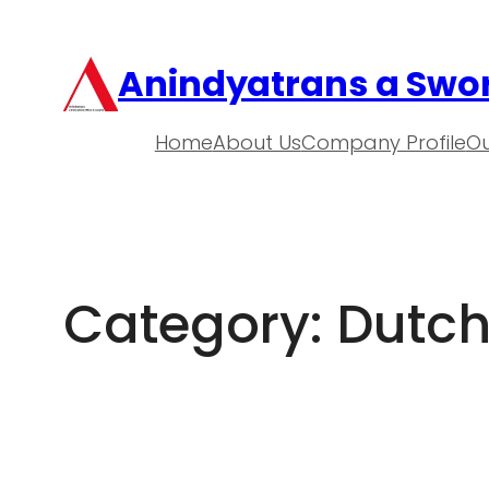
Anindyatrans a Swor
Home
About Us
Company Profile
Ou
Category:
Dutc