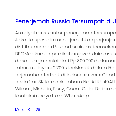
Penerjemah Russia Tersumpah di 
Anindyatrans kantor penerjemah tersumpa
Jakarta spesialis menerjemahkan:perjanjia
distributorimport/exportbusiness licensek
BPOMdokumen pernikahanijazahklaim asu
dasarHarga mulai dari Rp.300,000/halam
tahun melayani 2.700 klienMasuk dalam 5 
terjemahan terbaik di Indonesia versi Goodf
terdaftar SK Kemenkumham No. AHU-40AH.0
Wilmar, Michelin, Sony, Coca-Cola, Biofarma,
Kontak Anindyatrans:WhatsApp:…
March 3, 2026