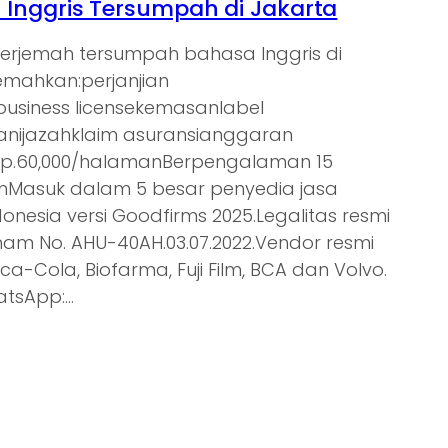
Inggris Tersumpah di Jakarta
nerjemah tersumpah bahasa Inggris di
jemahkan:perjanjian
tbusiness licensekemasanlabel
nijazahklaim asuransianggaran
Rp.60,000/halamanBerpengalaman 15
ienMasuk dalam 5 besar penyedia jasa
donesia versi Goodfirms 2025.Legalitas resmi
am No. AHU-40AH.03.07.2022.Vendor resmi
oca-Cola, Biofarma, Fuji Film, BCA dan Volvo.
atsApp:…