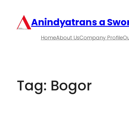
Anindyatrans a Swor
Home
About Us
Company Profile
Ou
Tag:
Bogor