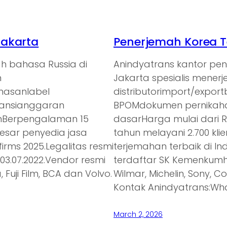
Jakarta
Penerjemah Korea T
h bahasa Russia di
Anindyatrans kantor pe
n
Jakarta spesialis mener
emasanlabel
distributorimport/expor
ransianggaran
BPOMdokumen pernikaha
anBerpengalaman 15
dasarHarga mulai dari 
besar penyedia jasa
tahun melayani 2.700 kl
irms 2025.Legalitas resmi
terjemahan terbaik di In
3.07.2022.Vendor resmi
terdaftar SK Kemenkumh
 Fuji Film, BCA dan Volvo.
Wilmar, Michelin, Sony, C
Kontak Anindyatrans:Wh
March 2, 2026