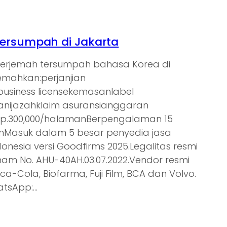
ersumpah di Jakarta
nerjemah tersumpah bahasa Korea di
jemahkan:perjanjian
tbusiness licensekemasanlabel
nijazahklaim asuransianggaran
Rp.300,000/halamanBerpengalaman 15
ienMasuk dalam 5 besar penyedia jasa
donesia versi Goodfirms 2025.Legalitas resmi
am No. AHU-40AH.03.07.2022.Vendor resmi
oca-Cola, Biofarma, Fuji Film, BCA dan Volvo.
atsApp:…