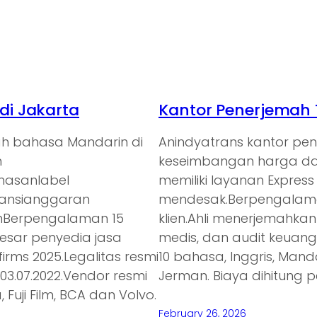
i Jakarta
Kantor Penerjemah 
ah bahasa Mandarin di
Anindyatrans kantor p
n
keseimbangan harga dan
emasanlabel
memiliki layanan Expres
ransianggaran
mendesak.Berpengalaman
anBerpengalaman 15
klien.Ahli menerjemahkan
besar penyedia jasa
medis, dan audit keuan
irms 2025.Legalitas resmi
10 bahasa, Inggris, Mand
3.07.2022.Vendor resmi
Jerman. Biaya dihitung p
 Fuji Film, BCA dan Volvo.
February 26, 2026