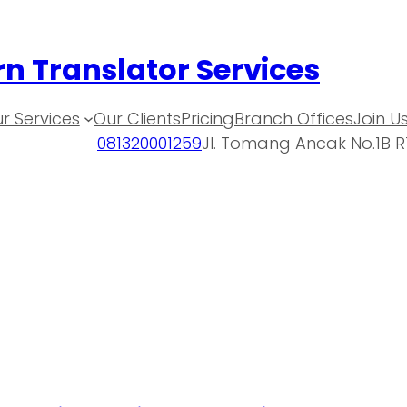
n Translator Services
r Services
Our Clients
Pricing
Branch Offices
Join U
081320001259
Jl. Tomang Ancak No.1B R