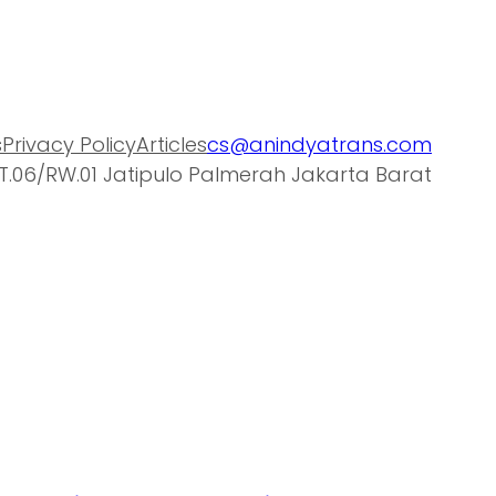
s
Privacy Policy
Articles
cs@anindyatrans.com
T.06/RW.01 Jatipulo Palmerah Jakarta Barat