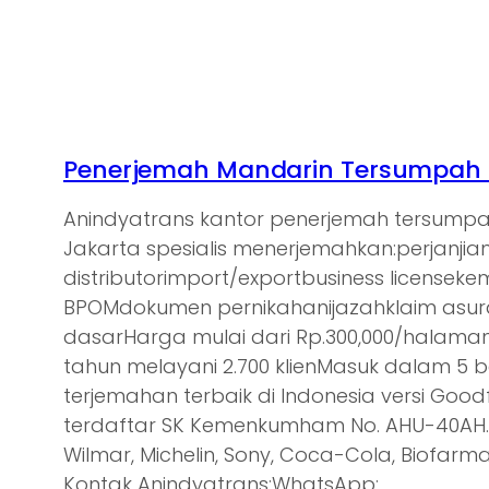
Penerjemah Mandarin Tersumpah d
Anindyatrans kantor penerjemah tersump
Jakarta spesialis menerjemahkan:perjanjia
distributorimport/exportbusiness licensek
BPOMdokumen pernikahanijazahklaim asu
dasarHarga mulai dari Rp.300,000/halam
tahun melayani 2.700 klienMasuk dalam 5 
terjemahan terbaik di Indonesia versi Goodf
terdaftar SK Kemenkumham No. AHU-40AH.0
Wilmar, Michelin, Sony, Coca-Cola, Biofarma,
Kontak Anindyatrans:WhatsApp:…