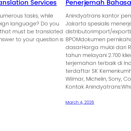
nslation Services
Penerjemah Bahasa 
umerous tasks, while
Anindyatrans kantor pe
oreign language? Do you
Jakarta spesialis mener
 that must be translated
distributorimport/expor
nswer to your question is
BPOMdokumen pernikaha
dasarHarga mulai dari 
tahun melayani 2.700 kl
terjemahan terbaik di In
terdaftar SK Kemenkumh
Wilmar, Michelin, Sony, C
Kontak Anindyatrans:Wh
March 4, 2026