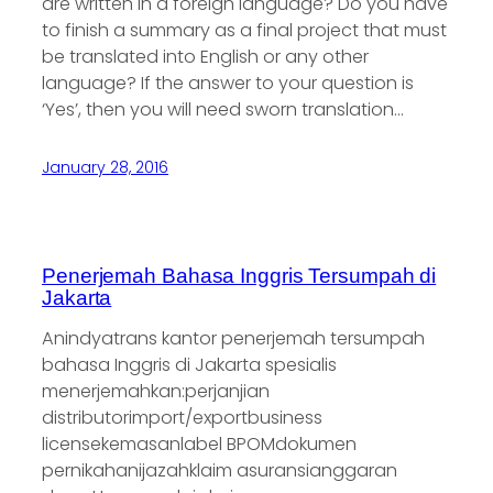
are written in a foreign language? Do you have
to finish a summary as a final project that must
be translated into English or any other
language? If the answer to your question is
‘Yes’, then you will need sworn translation…
January 28, 2016
Penerjemah Bahasa Inggris Tersumpah di
Jakarta
Anindyatrans kantor penerjemah tersumpah
bahasa Inggris di Jakarta spesialis
menerjemahkan:perjanjian
distributorimport/exportbusiness
licensekemasanlabel BPOMdokumen
pernikahanijazahklaim asuransianggaran