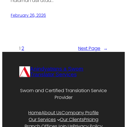
halaman asli atau…
February 26, 2026
1
2
Next Page
→
Anindyatrans a Sworn
Translator Services
Sworn and Certified Translation Service
Provider
Home
About Us
Company Profile
Our Services
Our Clients
Pricing
Branch Offices
Join Us
Privacy Policy