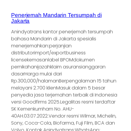
Penerjemah Mandarin Tersumpah di
Jakarta
Anindyatrans kantor penerjemah tersumpah
bahasa Mandarin di Jakarta spesialis
menerjemahkan:perjanjian
distributorimport/exportbusiness
licensekemasanlabel BPOMdokumen
pernikahanijazahklaim asuransianggaran
dasarHarga mulai dari
Rp.300,000/halamanBerpengalaman 15 tahun
melayani 2.700 klienMasuk dalam 5 besar
penyedia jasa terjemahan terbaik di Indonesia
versi Goodfirms 2025.Legalitas resmi terdaftar
SK Kemenkumham No. AHU-
40AH.03.07.2022.Vendor resmi Wilmar, Michelin,
Sony, Coca-Cola, Biofarma, Fuji Film, BCA dan
Volvo. Kontak Anindyatrans:WhatsApp:…