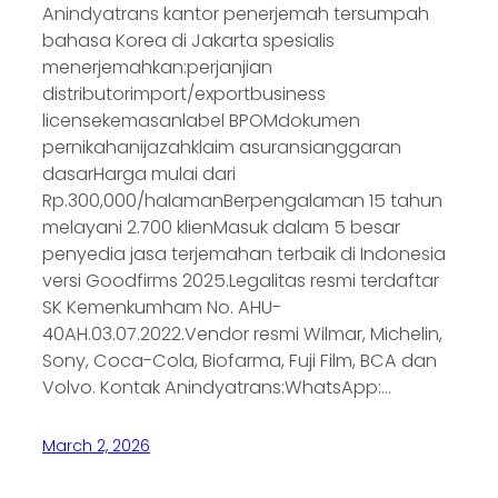
Anindyatrans kantor penerjemah tersumpah
bahasa Korea di Jakarta spesialis
menerjemahkan:perjanjian
distributorimport/exportbusiness
licensekemasanlabel BPOMdokumen
pernikahanijazahklaim asuransianggaran
dasarHarga mulai dari
Rp.300,000/halamanBerpengalaman 15 tahun
melayani 2.700 klienMasuk dalam 5 besar
penyedia jasa terjemahan terbaik di Indonesia
versi Goodfirms 2025.Legalitas resmi terdaftar
SK Kemenkumham No. AHU-
40AH.03.07.2022.Vendor resmi Wilmar, Michelin,
Sony, Coca-Cola, Biofarma, Fuji Film, BCA dan
Volvo. Kontak Anindyatrans:WhatsApp:…
March 2, 2026