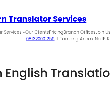
n Translator Services
r Services
Our Clients
Pricing
Branch Offices
Join U
081320001259
Jl. Tomang Ancak No.1B R
 English Translati