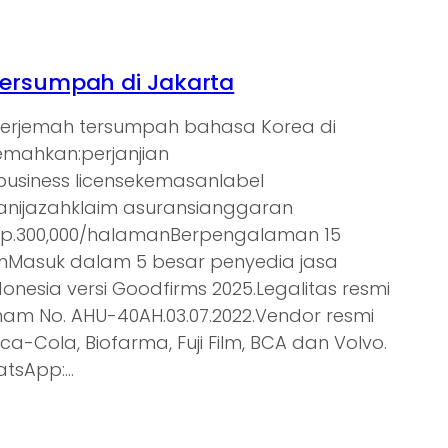
ersumpah di Jakarta
nerjemah tersumpah bahasa Korea di
jemahkan:perjanjian
tbusiness licensekemasanlabel
nijazahklaim asuransianggaran
Rp.300,000/halamanBerpengalaman 15
ienMasuk dalam 5 besar penyedia jasa
donesia versi Goodfirms 2025.Legalitas resmi
am No. AHU-40AH.03.07.2022.Vendor resmi
oca-Cola, Biofarma, Fuji Film, BCA dan Volvo.
atsApp:…