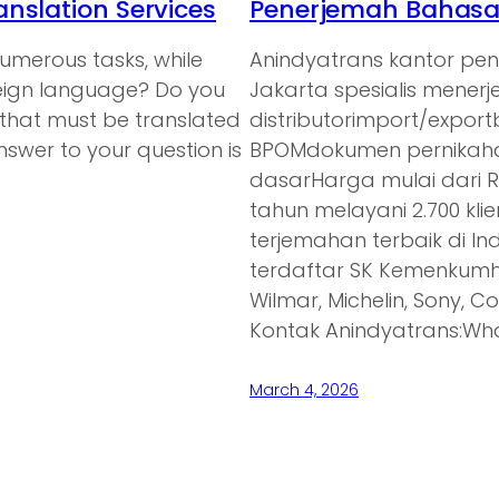
nslation Services
Penerjemah Bahasa 
umerous tasks, while
Anindyatrans kantor pe
oreign language? Do you
Jakarta spesialis mener
 that must be translated
distributorimport/expor
nswer to your question is
BPOMdokumen pernikaha
dasarHarga mulai dari 
tahun melayani 2.700 kl
terjemahan terbaik di In
terdaftar SK Kemenkumh
Wilmar, Michelin, Sony, C
Kontak Anindyatrans:Wh
March 4, 2026