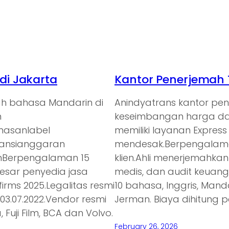
i Jakarta
Kantor Penerjemah 
ah bahasa Mandarin di
Anindyatrans kantor p
n
keseimbangan harga dan
emasanlabel
memiliki layanan Expres
ransianggaran
mendesak.Berpengalaman
anBerpengalaman 15
klien.Ahli menerjemahkan
besar penyedia jasa
medis, dan audit keuan
irms 2025.Legalitas resmi
10 bahasa, Inggris, Mand
3.07.2022.Vendor resmi
Jerman. Biaya dihitung p
 Fuji Film, BCA dan Volvo.
February 26, 2026