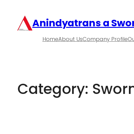
Anindyatrans a Swor
Home
About Us
Company Profile
Ou
Category:
Sworn