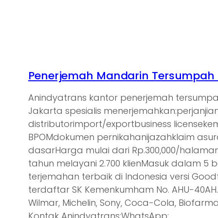
Penerjemah Mandarin Tersumpah d
Anindyatrans kantor penerjemah tersump
Jakarta spesialis menerjemahkan:perjanjia
distributorimport/exportbusiness licensek
BPOMdokumen pernikahanijazahklaim asu
dasarHarga mulai dari Rp.300,000/halam
tahun melayani 2.700 klienMasuk dalam 5 
terjemahan terbaik di Indonesia versi Goodf
terdaftar SK Kemenkumham No. AHU-40AH.0
Wilmar, Michelin, Sony, Coca-Cola, Biofarma,
Kontak Anindyatrans:WhatsApp:…