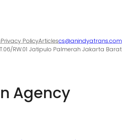
s
Privacy Policy
Articles
cs@anindyatrans.com
T.06/RW.01 Jatipulo Palmerah Jakarta Barat
on Agency