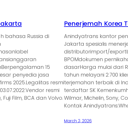
Jakarta
Penerjemah Korea T
h bahasa Russia di
Anindyatrans kantor pe
n
Jakarta spesialis mener
emasanlabel
distributorimport/expor
ransianggaran
BPOMdokumen pernikaha
anBerpengalaman 15
dasarHarga mulai dari 
besar penyedia jasa
tahun melayani 2.700 kl
irms 2025.Legalitas resmi
terjemahan terbaik di In
3.07.2022.Vendor resmi
terdaftar SK Kemenkumh
 Fuji Film, BCA dan Volvo.
Wilmar, Michelin, Sony, C
Kontak Anindyatrans:Wh
March 2, 2026