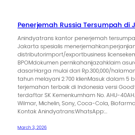
Penerjemah Russia Tersumpah di 
Anindyatrans kantor penerjemah tersumpa
Jakarta spesialis menerjemahkan:perjanjia
distributorimport/exportbusiness licensek
BPOMdokumen pernikahanijazahklaim asu
dasarHarga mulai dari Rp.300,000/halam
tahun melayani 2.700 klienMasuk dalam 5 
terjemahan terbaik di Indonesia versi Goodf
terdaftar SK Kemenkumham No. AHU-40AH.0
Wilmar, Michelin, Sony, Coca-Cola, Biofarma,
Kontak Anindyatrans:WhatsApp:…
March 3, 2026