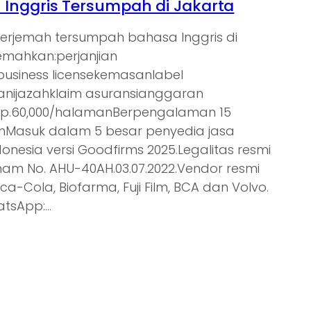
Inggris Tersumpah di Jakarta
nerjemah tersumpah bahasa Inggris di
jemahkan:perjanjian
tbusiness licensekemasanlabel
nijazahklaim asuransianggaran
Rp.60,000/halamanBerpengalaman 15
ienMasuk dalam 5 besar penyedia jasa
donesia versi Goodfirms 2025.Legalitas resmi
am No. AHU-40AH.03.07.2022.Vendor resmi
oca-Cola, Biofarma, Fuji Film, BCA dan Volvo.
atsApp:…