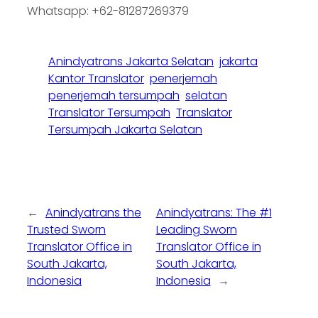
Whatsapp: +62-81287269379
Anindyatrans Jakarta Selatan
jakarta
Kantor Translator
penerjemah
penerjemah tersumpah
selatan
Translator Tersumpah
Translator
Tersumpah Jakarta Selatan
←
Anindyatrans the
Anindyatrans: The #1
Trusted Sworn
Leading Sworn
Translator Office in
Translator Office in
South Jakarta,
South Jakarta,
Indonesia
Indonesia
→