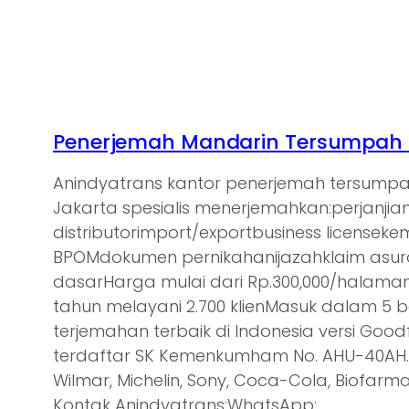
Penerjemah Mandarin Tersumpah d
Anindyatrans kantor penerjemah tersump
Jakarta spesialis menerjemahkan:perjanjia
distributorimport/exportbusiness licensek
BPOMdokumen pernikahanijazahklaim asu
dasarHarga mulai dari Rp.300,000/halam
tahun melayani 2.700 klienMasuk dalam 5 
terjemahan terbaik di Indonesia versi Goodf
terdaftar SK Kemenkumham No. AHU-40AH.0
Wilmar, Michelin, Sony, Coca-Cola, Biofarma,
Kontak Anindyatrans:WhatsApp:…