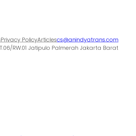
s
Privacy Policy
Articles
cs@anindyatrans.com
T.06/RW.01 Jatipulo Palmerah Jakarta Barat