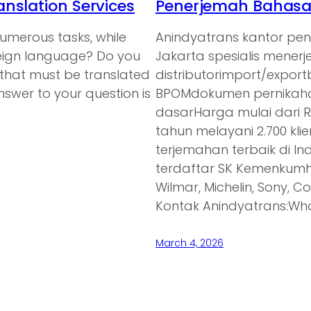
nslation Services
Penerjemah Bahasa 
umerous tasks, while
Anindyatrans kantor pe
oreign language? Do you
Jakarta spesialis mener
 that must be translated
distributorimport/expor
nswer to your question is
BPOMdokumen pernikaha
dasarHarga mulai dari 
tahun melayani 2.700 kl
terjemahan terbaik di In
terdaftar SK Kemenkumh
Wilmar, Michelin, Sony, C
Kontak Anindyatrans:Wh
March 4, 2026