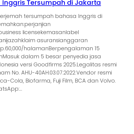
Inggris Tersumpah di Jakarta
nerjemah tersumpah bahasa Inggris di
jemahkan:perjanjian
tbusiness licensekemasanlabel
nijazahklaim asuransianggaran
Rp.60,000/halamanBerpengalaman 15
ienMasuk dalam 5 besar penyedia jasa
donesia versi Goodfirms 2025.Legalitas resmi
am No. AHU-40AH.03.07.2022.Vendor resmi
oca-Cola, Biofarma, Fuji Film, BCA dan Volvo.
atsApp:…