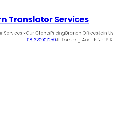
n Translator Services
r Services
Our Clients
Pricing
Branch Offices
Join U
081320001259
Jl. Tomang Ancak No.1B R