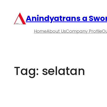
Anindyatrans a Swor
Home
About Us
Company Profile
Ou
Tag:
selatan