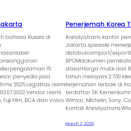
Jakarta
Penerjemah Korea T
h bahasa Russia di
Anindyatrans kantor pe
n
Jakarta spesialis mener
emasanlabel
distributorimport/expor
ransianggaran
BPOMdokumen pernikaha
anBerpengalaman 15
dasarHarga mulai dari 
besar penyedia jasa
tahun melayani 2.700 kl
irms 2025.Legalitas resmi
terjemahan terbaik di In
3.07.2022.Vendor resmi
terdaftar SK Kemenkumh
 Fuji Film, BCA dan Volvo.
Wilmar, Michelin, Sony, C
Kontak Anindyatrans:Wh
March 2, 2026