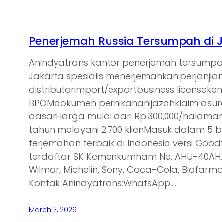
Penerjemah Russia Tersumpah di 
Anindyatrans kantor penerjemah tersumpa
Jakarta spesialis menerjemahkan:perjanjia
distributorimport/exportbusiness licensek
BPOMdokumen pernikahanijazahklaim asu
dasarHarga mulai dari Rp.300,000/halam
tahun melayani 2.700 klienMasuk dalam 5 
terjemahan terbaik di Indonesia versi Goodf
terdaftar SK Kemenkumham No. AHU-40AH.0
Wilmar, Michelin, Sony, Coca-Cola, Biofarma,
Kontak Anindyatrans:WhatsApp:…
March 3, 2026