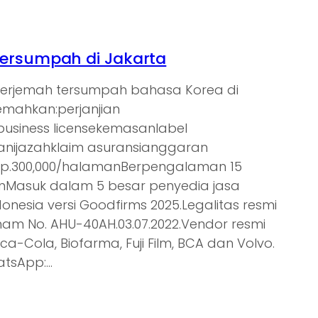
ersumpah di Jakarta
nerjemah tersumpah bahasa Korea di
jemahkan:perjanjian
tbusiness licensekemasanlabel
nijazahklaim asuransianggaran
Rp.300,000/halamanBerpengalaman 15
ienMasuk dalam 5 besar penyedia jasa
donesia versi Goodfirms 2025.Legalitas resmi
am No. AHU-40AH.03.07.2022.Vendor resmi
oca-Cola, Biofarma, Fuji Film, BCA dan Volvo.
atsApp:…