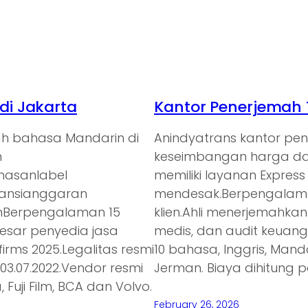
i Jakarta
Kantor Penerjemah 
ah bahasa Mandarin di
Anindyatrans kantor p
n
keseimbangan harga dan
emasanlabel
memiliki layanan Expres
ransianggaran
mendesak.Berpengalaman
anBerpengalaman 15
klien.Ahli menerjemahkan
besar penyedia jasa
medis, dan audit keuan
irms 2025.Legalitas resmi
10 bahasa, Inggris, Mand
3.07.2022.Vendor resmi
Jerman. Biaya dihitung p
 Fuji Film, BCA dan Volvo.
February 26, 2026