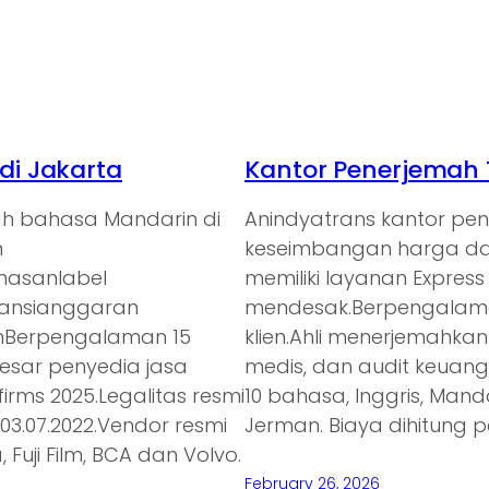
i Jakarta
Kantor Penerjemah 
ah bahasa Mandarin di
Anindyatrans kantor p
n
keseimbangan harga dan
emasanlabel
memiliki layanan Expres
ransianggaran
mendesak.Berpengalaman
anBerpengalaman 15
klien.Ahli menerjemahkan
besar penyedia jasa
medis, dan audit keuan
irms 2025.Legalitas resmi
10 bahasa, Inggris, Mand
3.07.2022.Vendor resmi
Jerman. Biaya dihitung p
 Fuji Film, BCA dan Volvo.
February 26, 2026