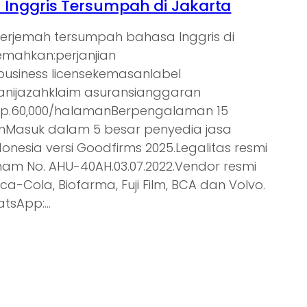
Inggris Tersumpah di Jakarta
nerjemah tersumpah bahasa Inggris di
jemahkan:perjanjian
tbusiness licensekemasanlabel
nijazahklaim asuransianggaran
Rp.60,000/halamanBerpengalaman 15
ienMasuk dalam 5 besar penyedia jasa
donesia versi Goodfirms 2025.Legalitas resmi
am No. AHU-40AH.03.07.2022.Vendor resmi
oca-Cola, Biofarma, Fuji Film, BCA dan Volvo.
atsApp:…