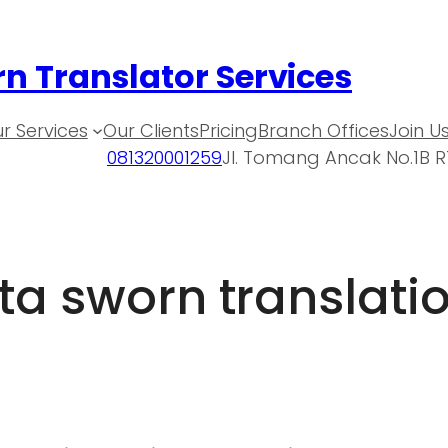
n Translator Services
r Services
Our Clients
Pricing
Branch Offices
Join U
081320001259
Jl. Tomang Ancak No.1B R
ta sworn translati