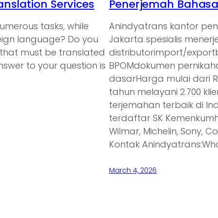
nslation Services
Penerjemah Bahasa 
umerous tasks, while
Anindyatrans kantor pe
oreign language? Do you
Jakarta spesialis mener
 that must be translated
distributorimport/expor
nswer to your question is
BPOMdokumen pernikaha
dasarHarga mulai dari 
tahun melayani 2.700 kl
terjemahan terbaik di In
terdaftar SK Kemenkumh
Wilmar, Michelin, Sony, C
Kontak Anindyatrans:Wh
March 4, 2026