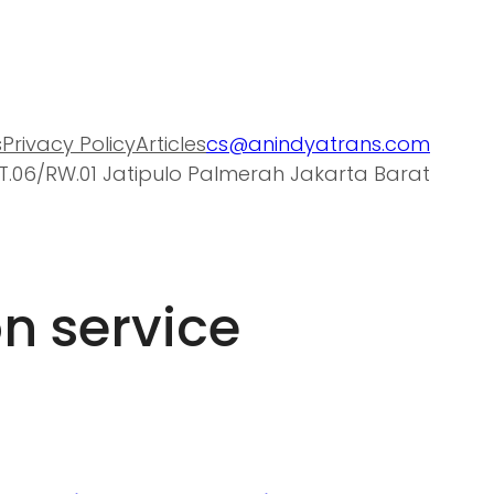
s
Privacy Policy
Articles
cs@anindyatrans.com
T.06/RW.01 Jatipulo Palmerah Jakarta Barat
on service