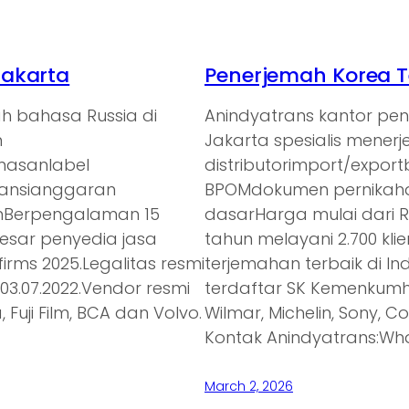
Jakarta
Penerjemah Korea T
h bahasa Russia di
Anindyatrans kantor pe
n
Jakarta spesialis mener
emasanlabel
distributorimport/expor
ransianggaran
BPOMdokumen pernikaha
anBerpengalaman 15
dasarHarga mulai dari 
besar penyedia jasa
tahun melayani 2.700 kl
irms 2025.Legalitas resmi
terjemahan terbaik di In
3.07.2022.Vendor resmi
terdaftar SK Kemenkumh
 Fuji Film, BCA dan Volvo.
Wilmar, Michelin, Sony, C
Kontak Anindyatrans:Wh
March 2, 2026