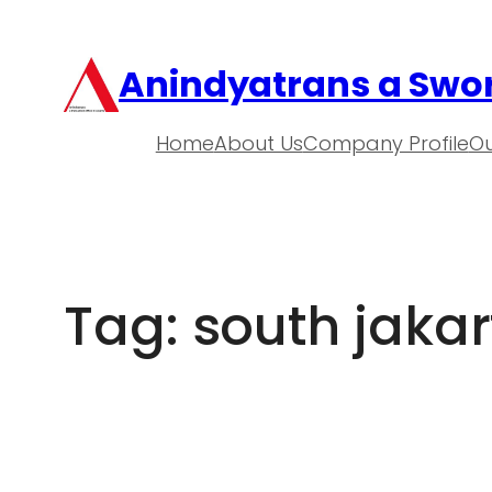
Anindyatrans a Swor
Home
About Us
Company Profile
Ou
Tag:
south jakar