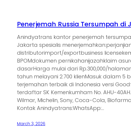
Penerjemah Russia Tersumpah di 
Anindyatrans kantor penerjemah tersumpa
Jakarta spesialis menerjemahkan:perjanjia
distributorimport/exportbusiness licensek
BPOMdokumen pernikahanijazahklaim asu
dasarHarga mulai dari Rp.300,000/halam
tahun melayani 2.700 klienMasuk dalam 5 
terjemahan terbaik di Indonesia versi Goodf
terdaftar SK Kemenkumham No. AHU-40AH.0
Wilmar, Michelin, Sony, Coca-Cola, Biofarma,
Kontak Anindyatrans:WhatsApp:…
March 3, 2026