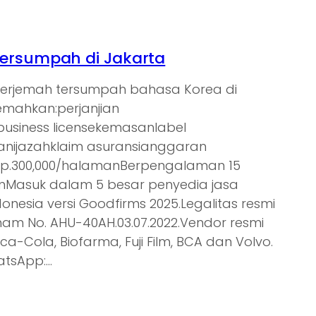
ersumpah di Jakarta
nerjemah tersumpah bahasa Korea di
jemahkan:perjanjian
tbusiness licensekemasanlabel
nijazahklaim asuransianggaran
Rp.300,000/halamanBerpengalaman 15
ienMasuk dalam 5 besar penyedia jasa
donesia versi Goodfirms 2025.Legalitas resmi
am No. AHU-40AH.03.07.2022.Vendor resmi
oca-Cola, Biofarma, Fuji Film, BCA dan Volvo.
atsApp:…