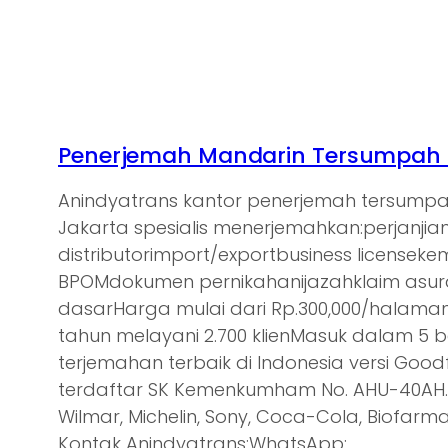
Penerjemah Mandarin Tersumpah d
Anindyatrans kantor penerjemah tersump
Jakarta spesialis menerjemahkan:perjanjia
distributorimport/exportbusiness licensek
BPOMdokumen pernikahanijazahklaim asu
dasarHarga mulai dari Rp.300,000/halam
tahun melayani 2.700 klienMasuk dalam 5 
terjemahan terbaik di Indonesia versi Goodf
terdaftar SK Kemenkumham No. AHU-40AH.0
Wilmar, Michelin, Sony, Coca-Cola, Biofarma,
Kontak Anindyatrans:WhatsApp:…