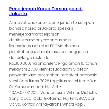
Penerjemah Korea Tersumpah di
Jakarta
Anindyatrans kantor penerjemah tersumpah
bahasa Korea di Jakarta spesialis
menerjemahkan:perjanjian
distributorimport/exportbusiness
licensekemasanlabel BPOMdokumen
pernikahanijazahklaim asuransianggaran
dasarHarga mulai dari
Rp.300,000/halamanBerpengalaman 15 tahun
melayani 2.700 klienMasuk dalam 5 besar
penyedia jasa terjemahan terbaik di Indonesia
versi Goodfirms 2025.Legalitas resmi terdaftar
SK Kemenkumham No. AHU-
40AH.03.07.2022.Vendor resmi Wilmar, Michelin,
Sony, Coca-Cola, Biofarma, Fuji Film, BCA dan
Volvo. Kontak Anindyatrans:WhatsApp:…