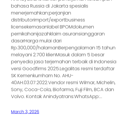
bahasa Russia di Jakarta spesialis
menerjemahkan:perjanjian
distributorimport/exportbusiness
licensekemasanlabel BPOMdokumen
pernikahanijazahklaim asuransianggaran
dasarHarga mulai dari
Rp.300,000/halamanBerpengalaman 15 tahun
melayani 2.700 klienMasuk dalam 5 besar
penyedia jasa terjemahan terbaik di Indonesia
versi Goodfirms 2025.Legalitas resmi terdaftar
SK Kemenkumham No. AHU-
40AH.03.07.2022.Vendor resmi Wilmar, Michelin,
Sony, Coca-Cola, Biofarma, Fuji Film, BCA dan
Volvo. Kontak Anindyatrans:WhatsApp:…
March 3, 2026