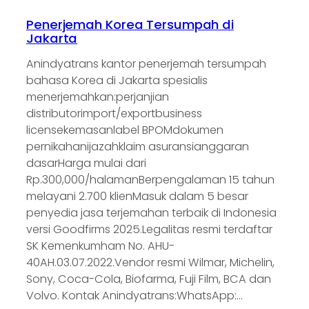
Penerjemah Korea Tersumpah di
Jakarta
Anindyatrans kantor penerjemah tersumpah
bahasa Korea di Jakarta spesialis
menerjemahkan:perjanjian
distributorimport/exportbusiness
licensekemasanlabel BPOMdokumen
pernikahanijazahklaim asuransianggaran
dasarHarga mulai dari
Rp.300,000/halamanBerpengalaman 15 tahun
melayani 2.700 klienMasuk dalam 5 besar
penyedia jasa terjemahan terbaik di Indonesia
versi Goodfirms 2025.Legalitas resmi terdaftar
SK Kemenkumham No. AHU-
40AH.03.07.2022.Vendor resmi Wilmar, Michelin,
Sony, Coca-Cola, Biofarma, Fuji Film, BCA dan
Volvo. Kontak Anindyatrans:WhatsApp:…