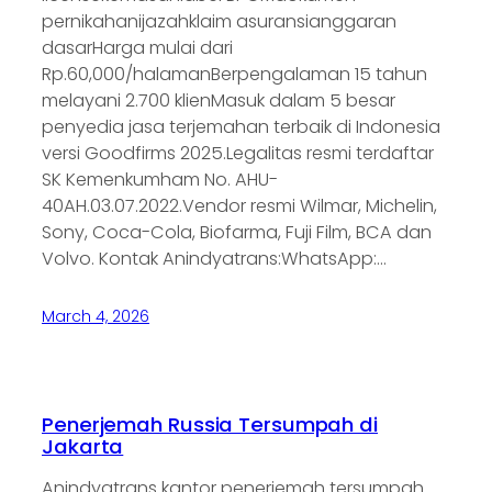
pernikahanijazahklaim asuransianggaran
dasarHarga mulai dari
Rp.60,000/halamanBerpengalaman 15 tahun
melayani 2.700 klienMasuk dalam 5 besar
penyedia jasa terjemahan terbaik di Indonesia
versi Goodfirms 2025.Legalitas resmi terdaftar
SK Kemenkumham No. AHU-
40AH.03.07.2022.Vendor resmi Wilmar, Michelin,
Sony, Coca-Cola, Biofarma, Fuji Film, BCA dan
Volvo. Kontak Anindyatrans:WhatsApp:…
March 4, 2026
Penerjemah Russia Tersumpah di
Jakarta
Anindyatrans kantor penerjemah tersumpah