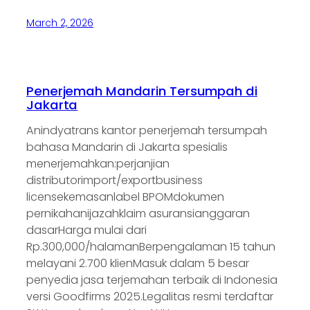
March 2, 2026
Penerjemah Mandarin Tersumpah di
Jakarta
Anindyatrans kantor penerjemah tersumpah
bahasa Mandarin di Jakarta spesialis
menerjemahkan:perjanjian
distributorimport/exportbusiness
licensekemasanlabel BPOMdokumen
pernikahanijazahklaim asuransianggaran
dasarHarga mulai dari
Rp.300,000/halamanBerpengalaman 15 tahun
melayani 2.700 klienMasuk dalam 5 besar
penyedia jasa terjemahan terbaik di Indonesia
versi Goodfirms 2025.Legalitas resmi terdaftar