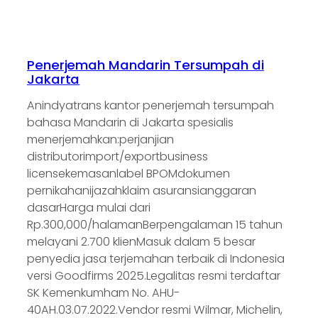
Penerjemah Mandarin Tersumpah di
Jakarta
Anindyatrans kantor penerjemah tersumpah
bahasa Mandarin di Jakarta spesialis
menerjemahkan:perjanjian
distributorimport/exportbusiness
licensekemasanlabel BPOMdokumen
pernikahanijazahklaim asuransianggaran
dasarHarga mulai dari
Rp.300,000/halamanBerpengalaman 15 tahun
melayani 2.700 klienMasuk dalam 5 besar
penyedia jasa terjemahan terbaik di Indonesia
versi Goodfirms 2025.Legalitas resmi terdaftar
SK Kemenkumham No. AHU-
40AH.03.07.2022.Vendor resmi Wilmar, Michelin,