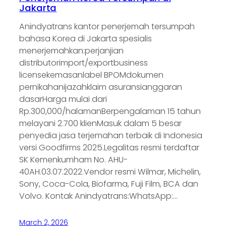
Jakarta
Anindyatrans kantor penerjemah tersumpah
bahasa Korea di Jakarta spesialis
menerjemahkan:perjanjian
distributorimport/exportbusiness
licensekemasanlabel BPOMdokumen
pernikahanijazahklaim asuransianggaran
dasarHarga mulai dari
Rp.300,000/halamanBerpengalaman 15 tahun
melayani 2.700 klienMasuk dalam 5 besar
penyedia jasa terjemahan terbaik di Indonesia
versi Goodfirms 2025.Legalitas resmi terdaftar
SK Kemenkumham No. AHU-
40AH.03.07.2022.Vendor resmi Wilmar, Michelin,
Sony, Coca-Cola, Biofarma, Fuji Film, BCA dan
Volvo. Kontak Anindyatrans:WhatsApp:…
March 2, 2026