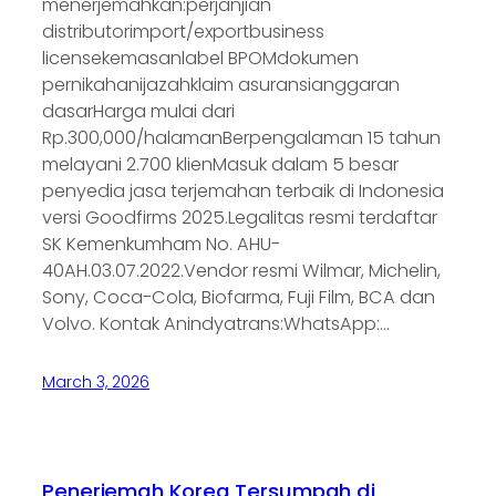
menerjemahkan:perjanjian
distributorimport/exportbusiness
licensekemasanlabel BPOMdokumen
pernikahanijazahklaim asuransianggaran
dasarHarga mulai dari
Rp.300,000/halamanBerpengalaman 15 tahun
melayani 2.700 klienMasuk dalam 5 besar
penyedia jasa terjemahan terbaik di Indonesia
versi Goodfirms 2025.Legalitas resmi terdaftar
SK Kemenkumham No. AHU-
40AH.03.07.2022.Vendor resmi Wilmar, Michelin,
Sony, Coca-Cola, Biofarma, Fuji Film, BCA dan
Volvo. Kontak Anindyatrans:WhatsApp:…
March 3, 2026
Penerjemah Korea Tersumpah di