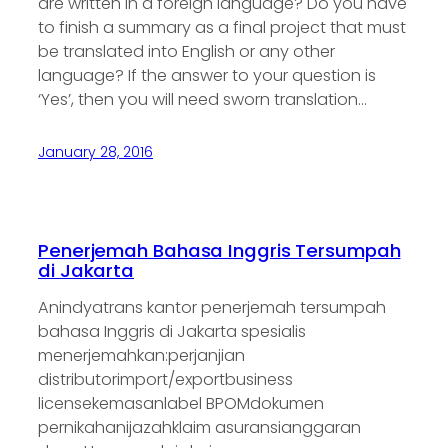
are written in a foreign language? Do you have
to finish a summary as a final project that must
be translated into English or any other
language? If the answer to your question is
‘Yes’, then you will need sworn translation…
January 28, 2016
Penerjemah Bahasa Inggris Tersumpah
di Jakarta
Anindyatrans kantor penerjemah tersumpah
bahasa Inggris di Jakarta spesialis
menerjemahkan:perjanjian
distributorimport/exportbusiness
licensekemasanlabel BPOMdokumen
pernikahanijazahklaim asuransianggaran