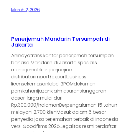
March 2, 2026
Penerjemah Mandarin Tersumpah di
Jakarta
Anindyatrans kantor penerjemah tersumpah
bahasa Mandarin di Jakarta spesialis
menerjemahkan:perjanjian
distributorimport/exportbusiness
licensekemasanlabel BPOMdokumen
pernikahanijazahklaim asuransianggaran
dasarHarga mulai dari
Rp.300,000/halamanBerpengalaman 15 tahun
melayani 2.700 klienMasuk dalam 5 besar
penyedia jasa terjemahan terbaik di Indonesia
versi Goodfirms 2025.Legalitas resmi terdaftar