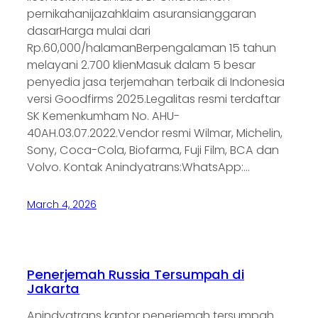
pernikahanijazahklaim asuransianggaran
dasarHarga mulai dari
Rp.60,000/halamanBerpengalaman 15 tahun
melayani 2.700 klienMasuk dalam 5 besar
penyedia jasa terjemahan terbaik di Indonesia
versi Goodfirms 2025.Legalitas resmi terdaftar
SK Kemenkumham No. AHU-
40AH.03.07.2022.Vendor resmi Wilmar, Michelin,
Sony, Coca-Cola, Biofarma, Fuji Film, BCA dan
Volvo. Kontak Anindyatrans:WhatsApp:…
March 4, 2026
Penerjemah Russia Tersumpah di
Jakarta
Anindyatrans kantor penerjemah tersumpah