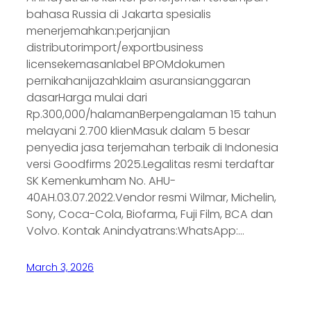
bahasa Russia di Jakarta spesialis
menerjemahkan:perjanjian
distributorimport/exportbusiness
licensekemasanlabel BPOMdokumen
pernikahanijazahklaim asuransianggaran
dasarHarga mulai dari
Rp.300,000/halamanBerpengalaman 15 tahun
melayani 2.700 klienMasuk dalam 5 besar
penyedia jasa terjemahan terbaik di Indonesia
versi Goodfirms 2025.Legalitas resmi terdaftar
SK Kemenkumham No. AHU-
40AH.03.07.2022.Vendor resmi Wilmar, Michelin,
Sony, Coca-Cola, Biofarma, Fuji Film, BCA dan
Volvo. Kontak Anindyatrans:WhatsApp:…
March 3, 2026