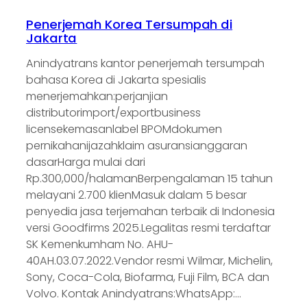
Penerjemah Korea Tersumpah di
Jakarta
Anindyatrans kantor penerjemah tersumpah
bahasa Korea di Jakarta spesialis
menerjemahkan:perjanjian
distributorimport/exportbusiness
licensekemasanlabel BPOMdokumen
pernikahanijazahklaim asuransianggaran
dasarHarga mulai dari
Rp.300,000/halamanBerpengalaman 15 tahun
melayani 2.700 klienMasuk dalam 5 besar
penyedia jasa terjemahan terbaik di Indonesia
versi Goodfirms 2025.Legalitas resmi terdaftar
SK Kemenkumham No. AHU-
40AH.03.07.2022.Vendor resmi Wilmar, Michelin,
Sony, Coca-Cola, Biofarma, Fuji Film, BCA dan
Volvo. Kontak Anindyatrans:WhatsApp:…