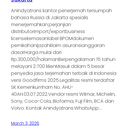
Anindyatrans kantor penerjemah tersumpah
bahasa Russia di Jakarta spesialis
menerjemahkan:perjanjian
distributorimport/exportbusiness
licensekemasanlabel BPOMdokumen
pernikahanijazahklaim asuransianggaran
dasarHarga mulai dari
Rp.300,000/halamanBerpengalaman 15 tahun
melayani 2.700 klienMasuk dalam 5 besar
penyedia jasa terjemahan terbaik di Indonesia
versi Goodfirms 2025.Legalitas resmi terdaftar
SK Kemenkumham No. AHU-
40AH.03.07.2022.Vendor resmi Wilmar, Michelin,
Sony, Coca-Cola, Biofarma, Fuji Film, BCA dan
Volvo. Kontak Anindyatrans:WhatsApp:…
March 3, 2026