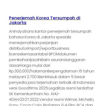
Penerjemah Korea Tersumpah di
Jakarta
Anindyatrans kantor penerjemah tersumpah
bahasa Korea di Jakarta spesialis
menerjemahkan:perjanjian
distributorimport/exportbusiness
licensekemasanlabel BPOMdokumen
pernikahanijazahklaim asuransianggaran
dasarHarga mulai dari
Rp.300,000/halamanBerpengalaman 15 tahun
melayani 2.700 klienMasuk dalam 5 besar
penyedia jasa terjemahan terbaik di Indonesia
versi Goodfirms 2025.Legalitas resmi terdaftar
SK Kemenkumham No. AHU-
40AH.03.07.2022.Vendor resmi Wilmar, Michelin,
Sony, Coca-Cola, Biofarma, Fuji Film, BCA dan