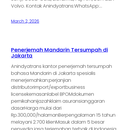
Volvo. Kontak Anindyatrans:WhatsApp:…
March 2, 2026
Penerjemah Mandarin Tersumpah di
Jakarta
Anindyatrans kantor penerjemah tersumpah
bahasa Mandarin di Jakarta spesialis
menerjemahkan:perjanjian
distributorimport/exportbusiness
licensekemasanlabel BPOMdokumen
pernikahanijazahklaim asuransianggaran
dasarHarga mulai dari
Rp.300,000/halamanBerpengalaman 15 tahun
melayani 2.700 klienMasuk dalam 5 besar
penyedia jasa terjemahan terbaik di Indonesia