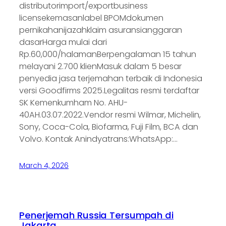
distributorimport/exportbusiness
licensekemasanlabel BPOMdokumen
pernikahanijazahklaim asuransianggaran
dasarHarga mulai dari
Rp.60,000/halamanBerpengalaman 15 tahun
melayani 2.700 klienMasuk dalam 5 besar
penyedia jasa terjemahan terbaik di Indonesia
versi Goodfirms 2025.Legalitas resmi terdaftar
SK Kemenkumham No. AHU-
40AH.03.07.2022.Vendor resmi Wilmar, Michelin,
Sony, Coca-Cola, Biofarma, Fuji Film, BCA dan
Volvo. Kontak Anindyatrans:WhatsApp:…
March 4, 2026
Penerjemah Russia Tersumpah di
Jakarta