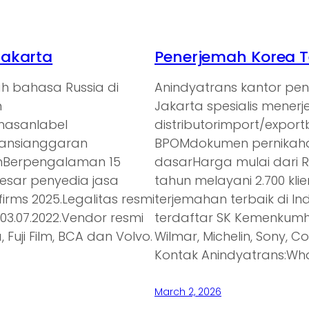
Jakarta
Penerjemah Korea T
h bahasa Russia di
Anindyatrans kantor pe
n
Jakarta spesialis mener
emasanlabel
distributorimport/expor
ransianggaran
BPOMdokumen pernikaha
anBerpengalaman 15
dasarHarga mulai dari 
besar penyedia jasa
tahun melayani 2.700 kl
irms 2025.Legalitas resmi
terjemahan terbaik di In
3.07.2022.Vendor resmi
terdaftar SK Kemenkumh
 Fuji Film, BCA dan Volvo.
Wilmar, Michelin, Sony, C
Kontak Anindyatrans:Wh
March 2, 2026