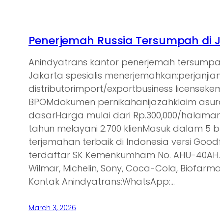
Penerjemah Russia Tersumpah di 
Anindyatrans kantor penerjemah tersumpa
Jakarta spesialis menerjemahkan:perjanjia
distributorimport/exportbusiness licensek
BPOMdokumen pernikahanijazahklaim asu
dasarHarga mulai dari Rp.300,000/halam
tahun melayani 2.700 klienMasuk dalam 5 
terjemahan terbaik di Indonesia versi Goodf
terdaftar SK Kemenkumham No. AHU-40AH.0
Wilmar, Michelin, Sony, Coca-Cola, Biofarma,
Kontak Anindyatrans:WhatsApp:…
March 3, 2026