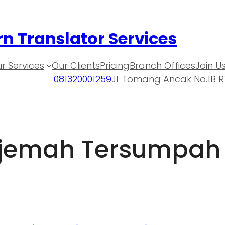
n Translator Services
r Services
Our Clients
Pricing
Branch Offices
Join U
081320001259
Jl. Tomang Ancak No.1B R
rjemah Tersumpah