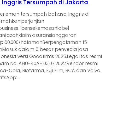
Inggris Tersumpah di Jakarta
nerjemah tersumpah bahasa Inggris di
jemahkan:perjanjian
tbusiness licensekemasanlabel
nijazahklaim asuransianggaran
Rp.60,000/halamanBerpengalaman 15
ienMasuk dalam 5 besar penyedia jasa
donesia versi Goodfirms 2025.Legalitas resmi
am No. AHU-40AH.03.07.2022.Vendor resmi
oca-Cola, Biofarma, Fuji Film, BCA dan Volvo.
atsApp:…