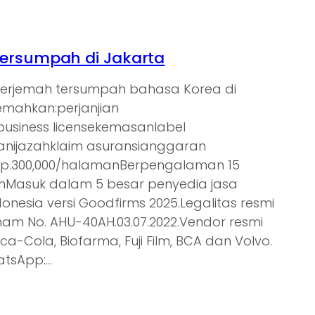
ersumpah di Jakarta
nerjemah tersumpah bahasa Korea di
jemahkan:perjanjian
tbusiness licensekemasanlabel
nijazahklaim asuransianggaran
Rp.300,000/halamanBerpengalaman 15
ienMasuk dalam 5 besar penyedia jasa
donesia versi Goodfirms 2025.Legalitas resmi
am No. AHU-40AH.03.07.2022.Vendor resmi
oca-Cola, Biofarma, Fuji Film, BCA dan Volvo.
atsApp:…