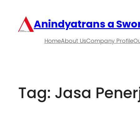
Anindyatrans a Swor
Home
About Us
Company Profile
Ou
Tag:
Jasa Pene