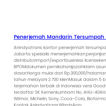
Penerjemah Mandarin Tersumpah d
Anindyatrans kantor penerjemah tersump
Jakarta spesialis menerjemahkan:perjanjia
distributorimport/exportbusiness licensek
BPOMdokumen pernikahanijazahklaim asu
dasarHarga mulai dari Rp.300,000/halam
tahun melayani 2.700 klienMasuk dalam 5 
terjemahan terbaik di Indonesia versi Goodf
terdaftar SK Kemenkumham No. AHU-40AH.0
Wilmar, Michelin, Sony, Coca-Cola, Biofarma,
Kontak Anindyatrans:WhatsApp:…