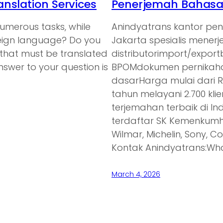
nslation Services
Penerjemah Bahasa 
umerous tasks, while
Anindyatrans kantor pe
oreign language? Do you
Jakarta spesialis mener
 that must be translated
distributorimport/expor
nswer to your question is
BPOMdokumen pernikaha
dasarHarga mulai dari 
tahun melayani 2.700 kl
terjemahan terbaik di In
terdaftar SK Kemenkumh
Wilmar, Michelin, Sony, C
Kontak Anindyatrans:Wh
March 4, 2026