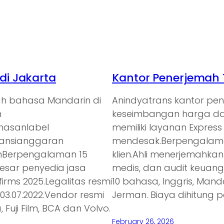
i Jakarta
Kantor Penerjemah 
ah bahasa Mandarin di
Anindyatrans kantor p
n
keseimbangan harga dan
emasanlabel
memiliki layanan Expres
ransianggaran
mendesak.Berpengalaman
anBerpengalaman 15
klien.Ahli menerjemahkan
besar penyedia jasa
medis, dan audit keuan
irms 2025.Legalitas resmi
10 bahasa, Inggris, Mand
3.07.2022.Vendor resmi
Jerman. Biaya dihitung p
 Fuji Film, BCA dan Volvo.
February 26, 2026