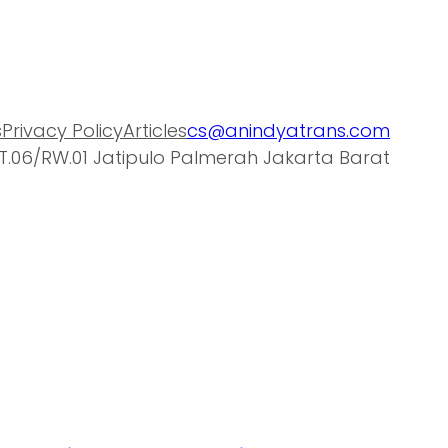
s
Privacy Policy
Articles
cs@anindyatrans.com
T.06/RW.01 Jatipulo Palmerah Jakarta Barat