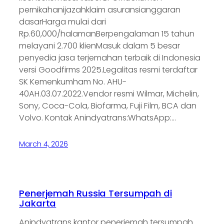
pernikahanijazahklaim asuransianggaran
dasarHarga mulai dari
Rp.60,000/halamanBerpengalaman 15 tahun
melayani 2.700 klienMasuk dalam 5 besar
penyedia jasa terjemahan terbaik di Indonesia
versi Goodfirms 2025.Legalitas resmi terdaftar
SK Kemenkumham No. AHU-
40AH.03.07.2022.Vendor resmi Wilmar, Michelin,
Sony, Coca-Cola, Biofarma, Fuji Film, BCA dan
Volvo. Kontak Anindyatrans:WhatsApp:…
March 4, 2026
Penerjemah Russia Tersumpah di
Jakarta
Anindyatrans kantor penerjemah tersumpah