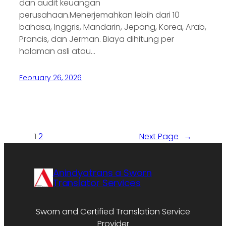
dan audit keuangan
perusahaan.Menerjemahkan lebih dari 10
bahasa, Inggris, Mandarin, Jepang, Korea, Arab,
Prancis, dan Jerman. Biaya dihitung per
halaman asli atau…
February 26, 2026
1
2
Next Page
→
Anindyatrans a Sworn
Translator Services
Sworn and Certified Translation Service
Provider