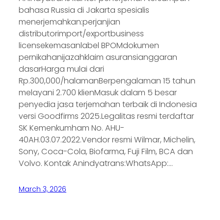
bahasa Russia di Jakarta spesialis
menerjemahkan:perjanjian
distributorimport/exportbusiness
licensekemasanlabel BPOMdokumen
pernikahanijazahklaim asuransianggaran
dasarHarga mulai dari
Rp.300,000/halamanBerpengalaman 15 tahun
melayani 2.700 klienMasuk dalam 5 besar
penyedia jasa terjemahan terbaik di Indonesia
versi Goodfirms 2025.Legalitas resmi terdaftar
SK Kemenkumham No. AHU-
40AH.03.07.2022.Vendor resmi Wilmar, Michelin,
Sony, Coca-Cola, Biofarma, Fuji Film, BCA dan
Volvo. Kontak Anindyatrans:WhatsApp:…
March 3, 2026