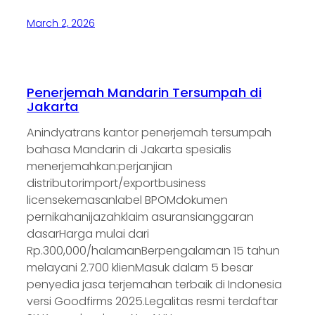
March 2, 2026
Penerjemah Mandarin Tersumpah di
Jakarta
Anindyatrans kantor penerjemah tersumpah
bahasa Mandarin di Jakarta spesialis
menerjemahkan:perjanjian
distributorimport/exportbusiness
licensekemasanlabel BPOMdokumen
pernikahanijazahklaim asuransianggaran
dasarHarga mulai dari
Rp.300,000/halamanBerpengalaman 15 tahun
melayani 2.700 klienMasuk dalam 5 besar
penyedia jasa terjemahan terbaik di Indonesia
versi Goodfirms 2025.Legalitas resmi terdaftar