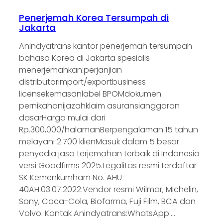
Penerjemah Korea Tersumpah di
Jakarta
Anindyatrans kantor penerjemah tersumpah
bahasa Korea di Jakarta spesialis
menerjemahkan:perjanjian
distributorimport/exportbusiness
licensekemasanlabel BPOMdokumen
pernikahanijazahklaim asuransianggaran
dasarHarga mulai dari
Rp.300,000/halamanBerpengalaman 15 tahun
melayani 2.700 klienMasuk dalam 5 besar
penyedia jasa terjemahan terbaik di Indonesia
versi Goodfirms 2025.Legalitas resmi terdaftar
SK Kemenkumham No. AHU-
40AH.03.07.2022.Vendor resmi Wilmar, Michelin,
Sony, Coca-Cola, Biofarma, Fuji Film, BCA dan
Volvo. Kontak Anindyatrans:WhatsApp:…