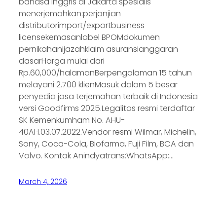
bahasa Inggris di Jakarta spesialis
menerjemahkan:perjanjian
distributorimport/exportbusiness
licensekemasanlabel BPOMdokumen
pernikahanijazahklaim asuransianggaran
dasarHarga mulai dari
Rp.60,000/halamanBerpengalaman 15 tahun
melayani 2.700 klienMasuk dalam 5 besar
penyedia jasa terjemahan terbaik di Indonesia
versi Goodfirms 2025.Legalitas resmi terdaftar
SK Kemenkumham No. AHU-
40AH.03.07.2022.Vendor resmi Wilmar, Michelin,
Sony, Coca-Cola, Biofarma, Fuji Film, BCA dan
Volvo. Kontak Anindyatrans:WhatsApp:…
March 4, 2026