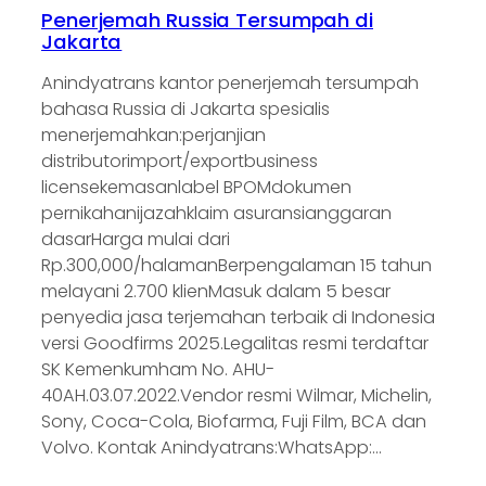
Penerjemah Russia Tersumpah di
Jakarta
Anindyatrans kantor penerjemah tersumpah
bahasa Russia di Jakarta spesialis
menerjemahkan:perjanjian
distributorimport/exportbusiness
licensekemasanlabel BPOMdokumen
pernikahanijazahklaim asuransianggaran
dasarHarga mulai dari
Rp.300,000/halamanBerpengalaman 15 tahun
melayani 2.700 klienMasuk dalam 5 besar
penyedia jasa terjemahan terbaik di Indonesia
versi Goodfirms 2025.Legalitas resmi terdaftar
SK Kemenkumham No. AHU-
40AH.03.07.2022.Vendor resmi Wilmar, Michelin,
Sony, Coca-Cola, Biofarma, Fuji Film, BCA dan
Volvo. Kontak Anindyatrans:WhatsApp:…