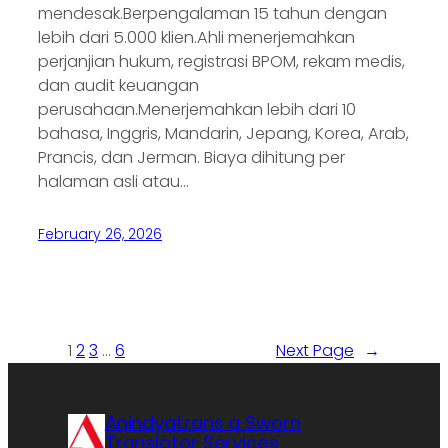
mendesak.Berpengalaman 15 tahun dengan
lebih dari 5.000 klien.Ahli menerjemahkan
perjanjian hukum, registrasi BPOM, rekam medis,
dan audit keuangan
perusahaan.Menerjemahkan lebih dari 10
bahasa, Inggris, Mandarin, Jepang, Korea, Arab,
Prancis, dan Jerman. Biaya dihitung per
halaman asli atau…
February 26, 2026
1
2
3
…
6
Next Page
→
Anindyatrans a Sworn
Translator Services